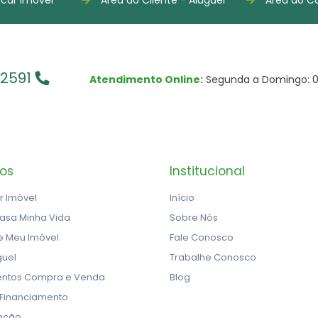
-2591
Atendimento Online:
Segunda a Domingo: 0
ços
Institucional
r Imóvel
Início
asa Minha Vida
Sobre Nós
e Meu Imóvel
Fale Conosco
guel
Trabalhe Conosco
ntos Compra e Venda
Blog
 Financiamento
nção