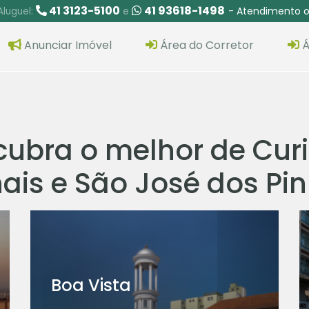
41 3123-5100
41 93618-1498
- Atendimento o
Aluguel:
e
Anunciar Imóvel
Área do Corretor
Á
ubra o melhor de Curi
ais e São José dos Pi
Boa Vista