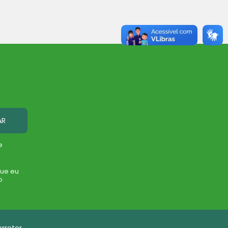
AR
e
que eu
o
rretor