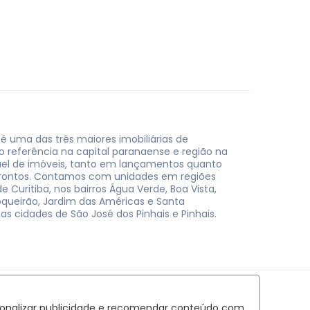
 é uma das três maiores imobiliárias de
do referência na capital paranaense e região na
uel de imóveis, tanto em lançamentos quanto
rontos. Contamos com unidades em regiões
e Curitiba, nos bairros Água Verde, Boa Vista,
oqueirão, Jardim das Américas e Santa
nas cidades de São José dos Pinhais e Pinhais.
rsonalizar publicidade e recomendar conteúdo com