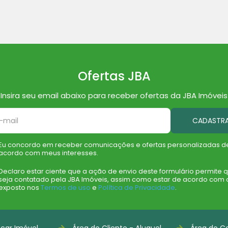
Ofertas JBA
Insira seu email abaixo para receber ofertas da JBA Imóveis
CADASTR
Eu concordo em receber comunicações e ofertas personalizadas d
acordo com meus interesses.
Declaro estar ciente que a ação de envio deste formulário permite 
seja contatado pela JBA Imóveis, assim como estar de acordo com 
exposto nos
Termos de uso
e
Política de Privacidade
.
car Imóvel
Área do Cliente - Aluguel
Área do Co