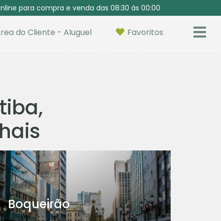
nline para compra e venda das 08:30 às 00:00
rea do Cliente - Aluguel
Favoritos
tiba,
nhais
Boqueirão