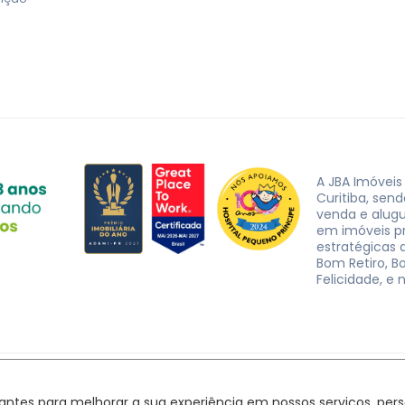
A JBA Imóveis
Curitiba, sen
venda e alug
em imóveis p
estratégicas d
Bom Retiro, B
Felicidade, e 
JBA Imóveis. CRECI J-3162 © 2026
Política de privacidade
|
Termos de uso
hantes para melhorar a sua experiência em nossos serviços, pe