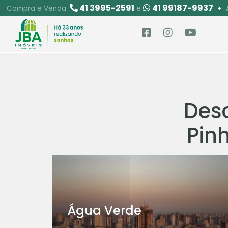
41 3995-2591
41 99187-9937
Compra e Venda:
e
Desc
Pinh
Água Verde