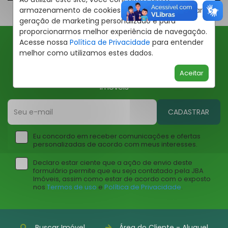
armazenamento de cookies em seu dispositivo para
geração de marketing personalizado e para
proporcionarmos melhor experiência de navegação.
Acesse nossa
Política de Privacidade
para entender
melhor como utilizamos estes dados.
Ofertas JBA
Aceitar
Insira seu email abaixo para receber ofertas da JBA
Imóveis
CADASTRAR
Eu concordo em receber comunicações e ofertas
personalizadas de acordo com meus interesses.
Declaro estar ciente que a ação de envio deste
formulário permite que eu seja contatado pela JBA
Imóveis, assim como estar de acordo com o exposto
nos
Termos de uso
e
Política de Privacidade
.
Buscar Imóvel
Área do Cliente - Aluguel