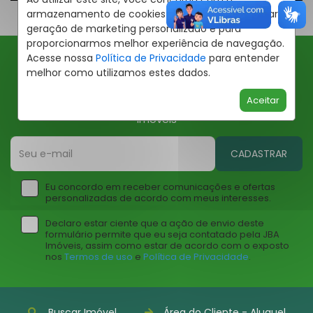
armazenamento de cookies em seu dispositivo para
geração de marketing personalizado e para
proporcionarmos melhor experiência de navegação.
Acesse nossa
Política de Privacidade
para entender
melhor como utilizamos estes dados.
Ofertas JBA
Aceitar
Insira seu email abaixo para receber ofertas da JBA
Imóveis
CADASTRAR
Eu concordo em receber comunicações e ofertas
personalizadas de acordo com meus interesses.
Declaro estar ciente que a ação de envio deste
formulário permite que eu seja contatado pela JBA
Imóveis, assim como estar de acordo com o exposto
nos
Termos de uso
e
Política de Privacidade
.
Buscar Imóvel
Área do Cliente - Aluguel