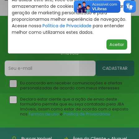
armazenamento de cookies em seu dispositivo para
geração de marketing personalizado e para
proporcionarmos melhor experiência de navegação.
Acesse nossa
Política de Privacidade
para entender
melhor como utilizamos estes dados.
Ofertas JBA
Aceitar
Insira seu email abaixo para receber ofertas da JBA
Imóveis
CADASTRAR
Eu concordo em receber comunicações e ofertas
personalizadas de acordo com meus interesses.
Declaro estar ciente que a ação de envio deste
formulário permite que eu seja contatado pela JBA
Imóveis, assim como estar de acordo com o exposto
nos
Termos de uso
e
Política de Privacidade
.
Buscar Imóvel
Área do Cliente - Aluguel