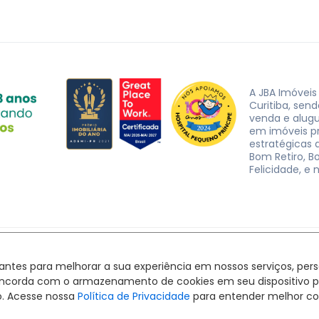
A JBA Imóveis
Curitiba, sen
venda e alug
em imóveis p
estratégicas d
Bom Retiro, B
Felicidade, e 
JBA Imóveis. CRECI J-3162 © 2026
Política de privacidade
|
Termos de uso
hantes para melhorar a sua experiência em nossos serviços, pe
Feito com
pelo time da
RocketImob | Site para Imobiliária
ê concorda com o armazenamento de cookies em seu dispositivo 
o. Acesse nossa
Política de Privacidade
para entender melhor co