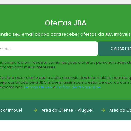
Ofertas JBA
Insira seu email abaixo para receber ofertas da JBA Imóveis
CADASTR
Eu concordo em receber comunicações e ofertas personalizadas d
acordo com meus interesses.
Declaro estar ciente que a ação de envio deste formulário permite 
seja contatado pela JBA Imóveis, assim como estar de acordo com 
exposto nos
Termos de uso
e
Política de Privacidade
.
car Imóvel
Área do Cliente - Aluguel
Área do Co