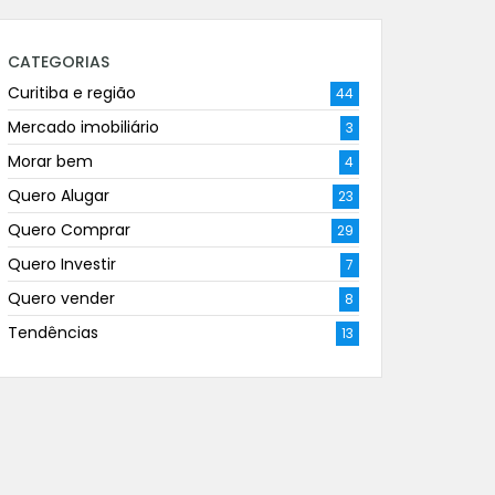
CATEGORIAS
Curitiba e região
44
Mercado imobiliário
3
Morar bem
4
Quero Alugar
23
Quero Comprar
29
Quero Investir
7
Quero vender
8
Tendências
13