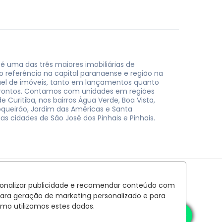
 é uma das três maiores imobiliárias de
do referência na capital paranaense e região na
uel de imóveis, tanto em lançamentos quanto
rontos. Contamos com unidades em regiões
e Curitiba, nos bairros Água Verde, Boa Vista,
oqueirão, Jardim das Américas e Santa
nas cidades de São José dos Pinhais e Pinhais.
rsonalizar publicidade e recomendar conteúdo com
para geração de marketing personalizado e para
mo utilizamos estes dados.