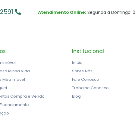
-2591
Atendimento Online:
Segunda a Domingo: 0
ços
Institucional
r Imóvel
Início
asa Minha Vida
Sobre Nós
e Meu Imóvel
Fale Conosco
guel
Trabalhe Conosco
ntos Compra e Venda
Blog
 Financiamento
nção