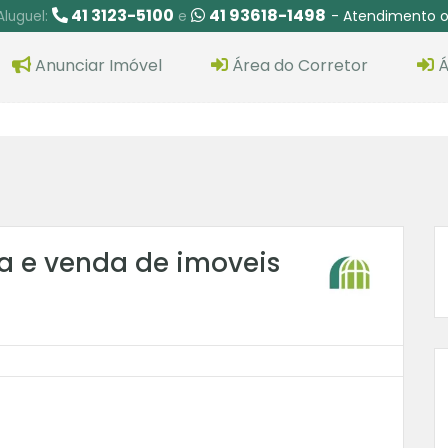
41 3123-5100
41 93618-1498
- Atendimento o
Aluguel:
e
Anunciar Imóvel
Área do Corretor
Á
a e venda de imoveis