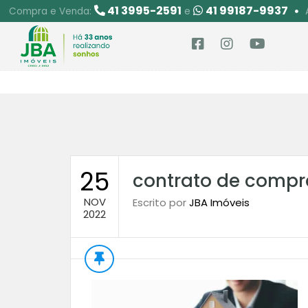
41 3995-2591
41 99187-9937
Compra e Venda:
e
25
contrato de compr
NOV
Escrito por
JBA Imóveis
2022