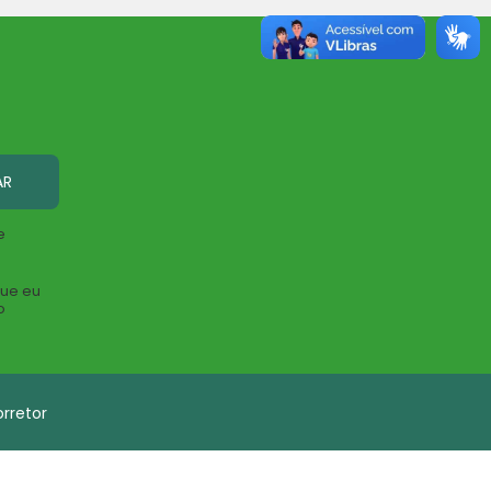
AR
e
que eu
o
rretor