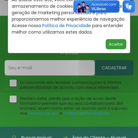
armazenamento de cookies em seu dispositivo para
geração de marketing personalizado e para
proporcionarmos melhor experiência de navegação.
Acesse nossa
Política de Privacidade
para entender
melhor como utilizamos estes dados.
Ofertas JBA
Aceitar
Insira seu email abaixo para receber ofertas da JBA
Imóveis
CADASTRAR
Eu concordo em receber comunicações e ofertas
personalizadas de acordo com meus interesses.
Declaro estar ciente que a ação de envio deste
formulário permite que eu seja contatado pela JBA
Imóveis, assim como estar de acordo com o exposto
nos
Termos de uso
e
Política de Privacidade
.
Buscar Imóvel
Área do Cliente - Aluguel