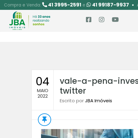
41 3995-2591
41 99187-9937
Compra e Venda:
e
04
vale-a-pena-inves
twitter
MAIO
2022
Escrito por
JBA Imóveis