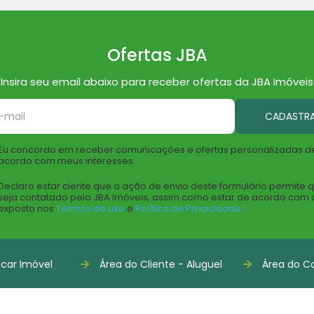
Ofertas JBA
Insira seu email abaixo para receber ofertas da JBA Imóveis
CADASTR
Eu concordo em receber comunicações e ofertas personalizadas d
acordo com meus interesses.
Declaro estar ciente que a ação de envio deste formulário permite 
seja contatado pela JBA Imóveis, assim como estar de acordo com 
exposto nos
Termos de uso
e
Política de Privacidade
.
car Imóvel
Área do Cliente - Aluguel
Área do Co