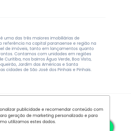
 é uma das três maiores imobiliárias de
do referência na capital paranaense e região na
uel de imóveis, tanto em lançamentos quanto
rontos. Contamos com unidades em regiões
e Curitiba, nos bairros Água Verde, Boa Vista,
oqueirão, Jardim das Américas e Santa
nas cidades de São José dos Pinhais e Pinhais.
rsonalizar publicidade e recomendar conteúdo com
para geração de marketing personalizado e para
mo utilizamos estes dados.