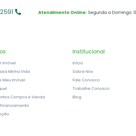
-2591
Atendimento Online:
Segunda a Domingo: 0
ços
Institucional
r Imóvel
Início
asa Minha Vida
Sobre Nós
e Meu Imóvel
Fale Conosco
guel
Trabalhe Conosco
ntos Compra e Venda
Blog
 Financiamento
nção