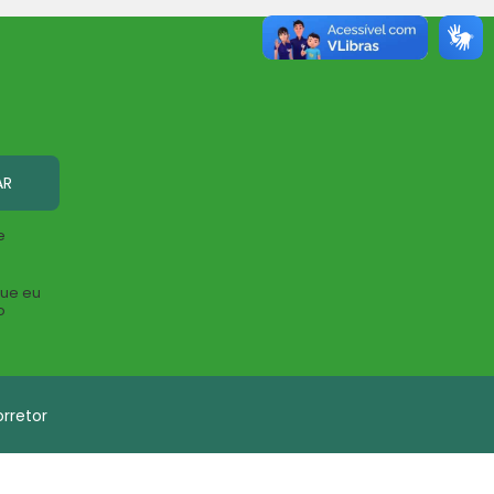
AR
e
que eu
o
rretor