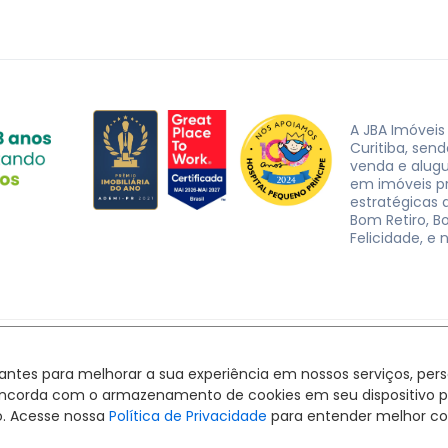
A JBA Imóveis
Curitiba, sen
venda e alug
em imóveis p
estratégicas d
Bom Retiro, B
Felicidade, e 
JBA Imóveis. CRECI J-3162 © 2026
Política de privacidade
|
Termos de uso
hantes para melhorar a sua experiência em nossos serviços, pe
Feito com
pelo time da
RocketImob | Site para Imobiliária
ê concorda com o armazenamento de cookies em seu dispositivo 
o. Acesse nossa
Política de Privacidade
para entender melhor co