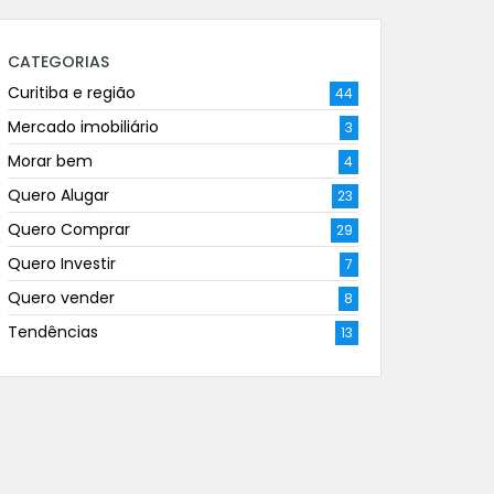
CATEGORIAS
Curitiba e região
44
Mercado imobiliário
3
Morar bem
4
Quero Alugar
23
Quero Comprar
29
Quero Investir
7
Quero vender
8
Tendências
13