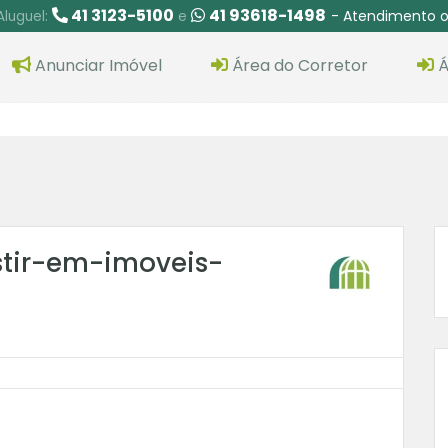
41 3123-5100
41 93618-1498
- Atendimento o
Aluguel:
e
Anunciar Imóvel
Área do Corretor
Á
tir-em-imoveis-