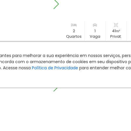
2
1
41
m²
Quartos
Vaga
Privat.
Apartamento 2 Quartos B
hantes para melhorar a sua experiência em nossos serviços, pe
Rua Vereador Wadislau Bugalski, 
ê concorda com o armazenamento de cookies em seu dispositivo 
Residencial Benvenue
Cód.:
633005189
o. Acesse nossa
Política de Privacidade
para entender melhor co
Pet
Friendly
2
1
40
m²
Quartos
Vaga
Privat.