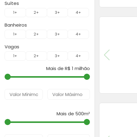
Suítes
1+
2+
3+
4+
Banheiros
1+
2+
3+
4+
Vagas
1+
2+
3+
4+
Mais de R$ 1 milhão
Mais de 500m²