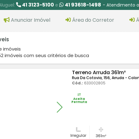
41 3123-5100
41 93618-1498
- Atendimento o
Aluguel:
e
Anunciar Imóvel
Área do Corretor
Á
veis
e imóveis
2 imóveis com seus critérios de busca
Terreno Arruda 361m²
Rua Da Cotovia, 156, Arruda - Col
Cód.:
633002805
Aceita
Permuta
Irregular
361
m²