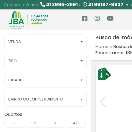
41 3995-2591
41 99187-9937
Compra e Venda:
e
Busca de imó
VENDA
Home
Busca d
Encontramos 185
TIPO
CIDADE
BAIRRO OU EMPREENDIMENTO
Quartos
1
2
3
4+