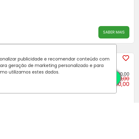
SABER MAIS
otiatuba 40m²
rsonalizar publicidade e recomendar conteúdo com
3690, Botiatuba - Almirante Tamandaré
/PR
para geração de marketing personalizado e para
mo utilizamos estes dados.
Economize R$ 19.000,00
VENDA: DE R$ 199.000,00
POR: R$ 180.000,00
SABER MAIS