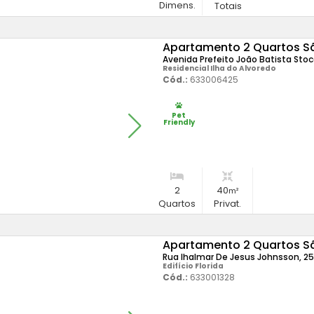
Dimens.
Totais
Apartamento 2 Quartos S
Avenida Prefeito João Batista Stoc
Residencial Ilha do Alvoredo
Cód.:
633006425
Pet
Friendly
2
40
m²
Quartos
Privat.
Apartamento 2 Quartos Sã
Rua Ihalmar De Jesus Johnsson, 25
Edifício Florida
Cód.:
633001328