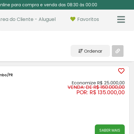
nline para compra e venda das 08:30 às 00:00
rea do Cliente - Aluguel
Favoritos
Ordenar
ombo
/PR
Economize R$ 25.000,00
VENDA: DE R$ 160.000,00
POR: R$ 135.000,00
SABER MAIS