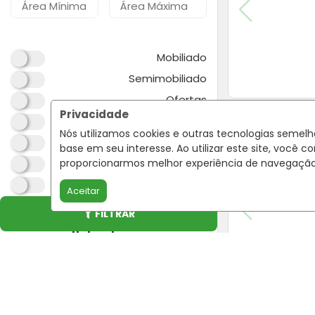
Mobiliado
Semimobiliado
Ofertas
Privacidade
Estuda Permuta
Nós utilizamos cookies e outras tecnologias semel
Pet Friendly
base em seu interesse. Ao utilizar este site, voc
Reservado
proporcionarmos melhor experiência de navegaçã
Minha Casa Minha Vida
Aceitar
Prime
FILTRAR
Comodidades
Ar Condicionado
Lareira
Lavanderia