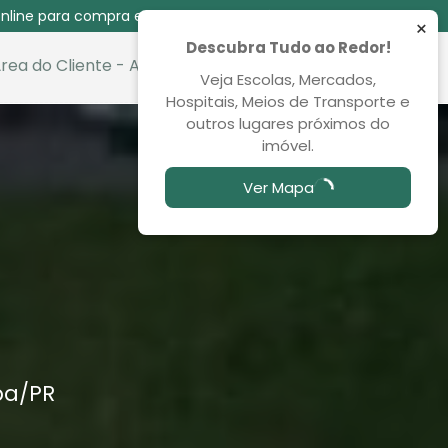
nline para compra e venda das 08:30 às 00:00
×
Descubra Tudo ao Redor!
rea do Cliente - Aluguel
Favoritos
Veja Escolas, Mercados,
Hospitais, Meios de Transporte e
outros lugares próximos do
imóvel.
Ver Mapa
ba
/PR