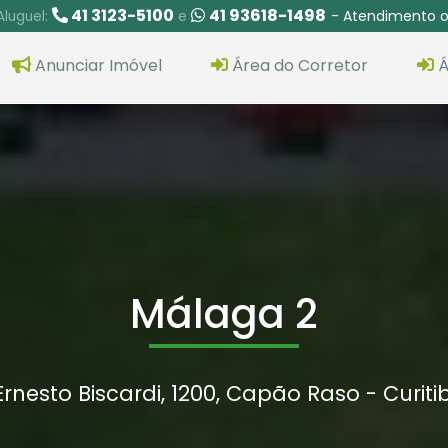
41 3123-5100
41 93618-1498
- Atendimento o
Aluguel:
e
Anunciar Imóvel
Área do Corretor
Á
Málaga 2
rnesto Biscardi, 1200, Capão Raso - Curiti