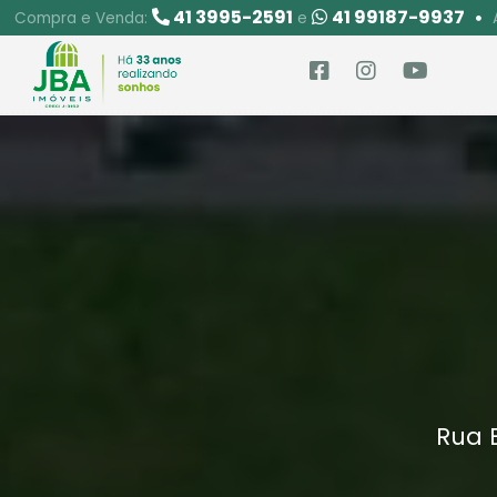
41 3995-2591
41 99187-9937
Compra e Venda:
e
Rua E