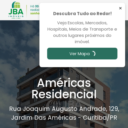
×
Descubra Tudo ao Redor!
Veja Escolas, Mercados,
Hospitais, Meios de Transporte e
outros lugares próximos do
imóvel.
Ver Mapa
Américas
Residencial
Rua Joaquim Augusto Andrade, 129,
Jardim Das Américas - Curitiba
/PR