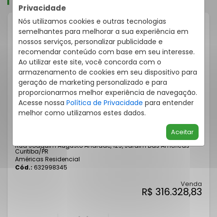
Privacidade
Nós utilizamos cookies e outras tecnologias
semelhantes para melhorar a sua experiência em
nossos serviços, personalizar publicidade e
recomendar conteúdo com base em seu interesse.
Ao utilizar este site, você concorda com o
armazenamento de cookies em seu dispositivo para
geração de marketing personalizado e para
proporcionarmos melhor experiência de navegação.
Acesse nossa
Política de Privacidade
para entender
melhor como utilizamos estes dados.
STÚDIO/KITNET 1 QUARTO JARDIM DAS AMÉRICAS 32M²
Aceitar
Rua Joaquim Augusto Andrade, 129, Jardim Das Américas -
Curitiba
/PR
Américas Residencial
Cód.:
632998345
Venda
R$ 316.328,83