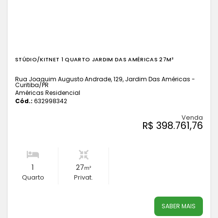
STÚDIO/KITNET 1 QUARTO JARDIM DAS AMÉRICAS 27M²
Rua Joaquim Augusto Andrade, 129, Jardim Das Américas -
Curitiba
/PR
Américas Residencial
Cód.:
632998342
Venda
R$ 398.761,76
1
27
m²
Quarto
Privat.
SABER MAIS