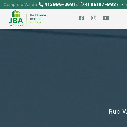
41 3995-2591
41 99187-9937
Compra e Venda:
e
Rua W