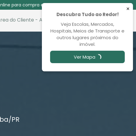
nline para compra e venda das 08:30 às 00:00
×
Descubra Tudo ao Redor!
rea do Cliente - Aluguel
Favoritos
Veja Escolas, Mercados,
Hospitais, Meios de Transporte e
outros lugares próximos do
imóvel.
Ver Mapa
iba
/PR