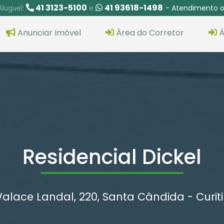
41 3123-5100
41 93618-1498
- Atendimento o
Aluguel:
e
Anunciar Imóvel
Área do Corretor
Á
Residencial Dickel
alace Landal, 220, Santa Cândida - Curit