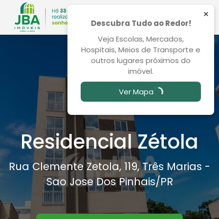
×
Descubra Tudo ao Redor!
Veja Escolas, Mercados,
Hospitais, Meios de Transporte e
outros lugares próximos do
imóvel.
Ver Mapa
Residencial Zétola
Rua Clemente Zetola, 119, Três Marias -
Sao Jose Dos Pinhais
/PR