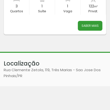
3
1
1
122
m²
Quartos
Suíte
Vaga
Privat.
SABER MAIS
Localização
Rua Clemente Zetola, 119, Três Marias - Sao Jose Dos
Pinhais
/PR