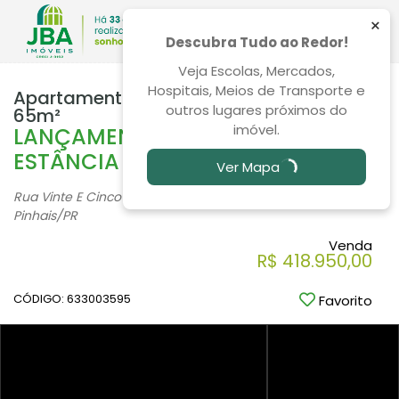
×
Descubra Tudo ao Redor!
Veja Escolas, Mercados,
Hospitais, Meios de Transporte e
Apartamento 3 Quartos Estância Pinhais
outros lugares próximos do
65m²
imóvel.
LANÇAMENTO EXCLUSIVO -
ESTÂNCIA PINHAIS!
Ver Mapa
Rua Vinte E Cinco De Dezembro, 76, Estância Pinhais -
Pinhais
/PR
Venda
R$ 418.950,00
CÓDIGO: 633003595
Favorito