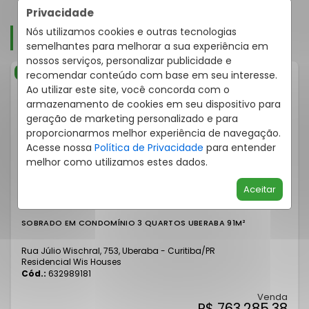
Privacidade
UNIDADES DISPONÍVEIS
Nós utilizamos cookies e outras tecnologias
semelhantes para melhorar a sua experiência em
nossos serviços, personalizar publicidade e
Lançamento
recomendar conteúdo com base em seu interesse.
Ao utilizar este site, você concorda com o
armazenamento de cookies em seu dispositivo para
geração de marketing personalizado e para
proporcionarmos melhor experiência de navegação.
Acesse nossa
Política de Privacidade
para entender
melhor como utilizamos estes dados.
Aceitar
SOBRADO EM CONDOMÍNIO 3 QUARTOS UBERABA 91M²
Rua Júlio Wischral, 753, Uberaba - Curitiba
/PR
Residencial Wis Houses
Cód.:
632989181
Venda
R$ 763.285,38