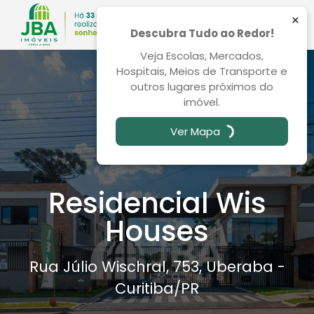
×
Descubra Tudo ao Redor!
Veja Escolas, Mercados,
Hospitais, Meios de Transporte e
outros lugares próximos do
imóvel.
Ver Mapa
Residencial Wis
Houses
Rua Júlio Wischral, 753, Uberaba -
Curitiba
/PR