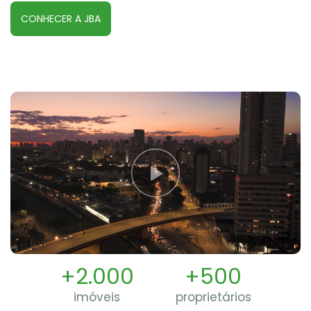
CONHECER A JBA
+2.000
+500
imóveis
proprietários