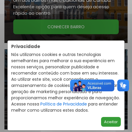
Um dos bairros mais tradicionais de Curitiba.
Excelente opção para quem deseja acesso
rápido ao centro.
CONHECER BAIRRO
Privacidade
Nós utilizamos cookies e outras tecnologias
semelhantes para melhorar a sua experiência em
nossos serviços, personalizar publicidade e
recomendar conteúdo com base em seu interesse.
Ao utilizar este site, você concorda com o
Boqueirão
armazenamento de cookies em seu dispositivo para
geração de marketing personalizado e para
Um dos maiores bairros de Curitiba. Completo
proporcionarmos melhor experiência de navegação.
para viver bem e com comodidade.
Acesse nossa
Política de Privacidade
para entender
melhor como utilizamos estes dados.
CONHECER BAIRRO
Aceitar