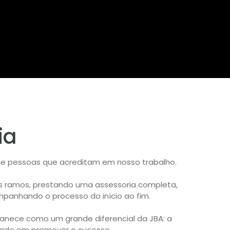
ia
s de pessoas que acreditam em nosso trabalho.
ros ramos, prestando uma assessoria completa,
mpanhando o processo do início ao fim.
rmanece como um grande diferencial da JBA: a
pado em promover o sucesso.