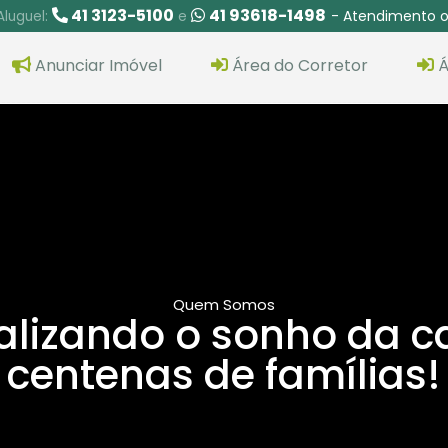
41 3123-5100
41 93618-1498
- Atendimento o
Aluguel:
e
Anunciar Imóvel
Área do Corretor
Á
Quem Somos
alizando o sonho da c
centenas de famílias!