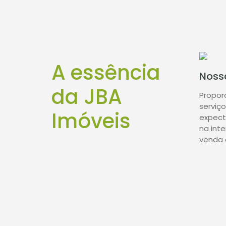
A essência
Noss
da JBA
Propor
serviç
Imóveis
expect
na int
venda 