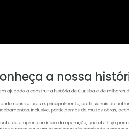
onheça a nossa histór
tem ajudado a construir a história de Curitiba e de milhare
tando construtores e, principalmente, profissionais de out
 acabamentos. Inclusive, participamos de muitas obras, aco
cimento da empresa no início da operação, que até hoje pe
entes e parceiros e um atendimento humanizado e preocu