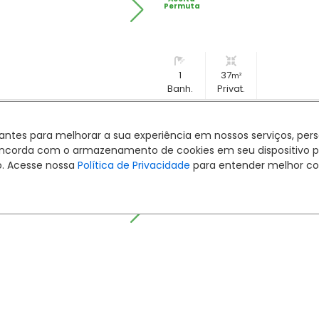
Permuta
1
37
m²
Banh.
Privat.
Sala/Conjunto Centro 41m
hantes para melhorar a sua experiência em nossos serviços, pe
Alameda Doutor Muricy, 970, Centr
ê concorda com o armazenamento de cookies em seu dispositivo 
Edifício Afonso Camargo
Cód.:
633002488
o. Acesse nossa
Política de Privacidade
para entender melhor co
1
41
m²
Banh.
Privat.