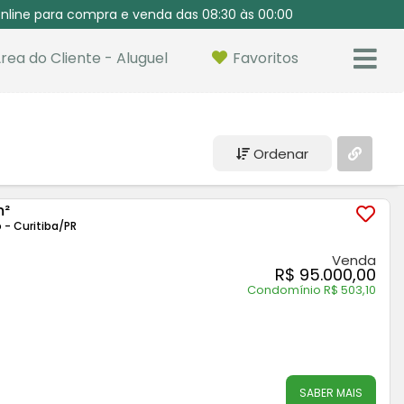
nline para compra e venda das 08:30 às 00:00
rea do Cliente - Aluguel
Favoritos
Ordenar
m²
 - Curitiba
/PR
Venda
R$ 95.000,00
Condomínio R$ 503,10
SABER MAIS