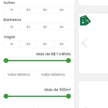
Suítes
1+
2+
3+
4+
Banheiros
1+
2+
3+
4+
Vagas
1+
2+
3+
4+
Mais de R$ 1 milhão
Mais de 500m²