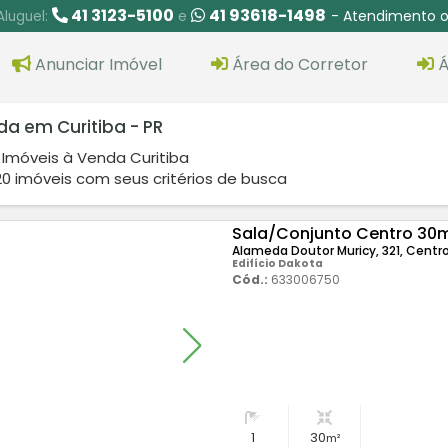
41 3123-5100
41 93618-1498
- Atendimento o
Aluguel:
e
Anunciar Imóvel
Área do Corretor
Á
da em Curitiba - PR
Imóveis à Venda Curitiba
0 imóveis com seus critérios de busca
Sala/Conjunto Centro 30
Alameda Doutor Muricy, 321, Centro
Edifício Dakota
Cód.:
633006750
1
30
m²