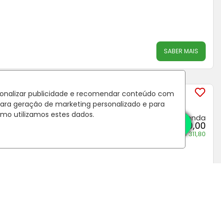
SABER MAIS
²
rsonalizar publicidade e recomendar conteúdo com
o - Curitiba
/PR
para geração de marketing personalizado e para
mo utilizamos estes dados.
Venda
R$ 130.000,00
Condomínio R$ 311,80
SABER MAIS