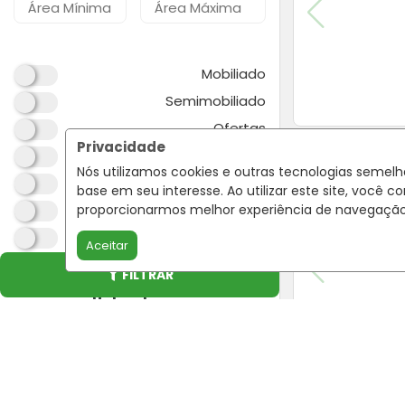
Mobiliado
Semimobiliado
Ofertas
Privacidade
Estuda Permuta
Nós utilizamos cookies e outras tecnologias semel
Pet Friendly
base em seu interesse. Ao utilizar este site, voc
Reservado
proporcionarmos melhor experiência de navegaçã
Minha Casa Minha Vida
Aceitar
Prime
FILTRAR
Comodidades
Ar Condicionado
Lareira
Lavanderia