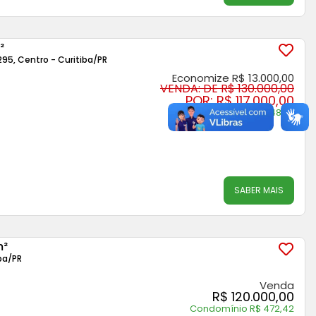
²
5, Centro - Curitiba
/PR
Economize R$ 13.000,00
VENDA: DE R$ 130.000,00
POR: R$ 117.000,00
Condomínio R$ 748,78
SABER MAIS
m²
ba
/PR
Venda
R$ 120.000,00
Condomínio R$ 472,42