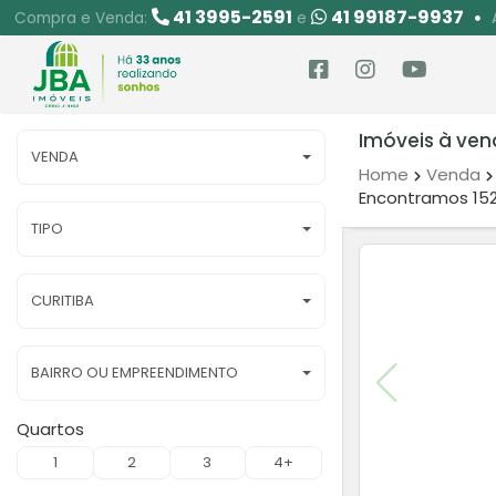
41 3995-2591
41 99187-9937
Compra e Venda:
e
Imóveis à ven
VENDA
Home
Venda
Encontramos 152
TIPO
CURITIBA
BAIRRO OU EMPREENDIMENTO
Quartos
1
2
3
4+