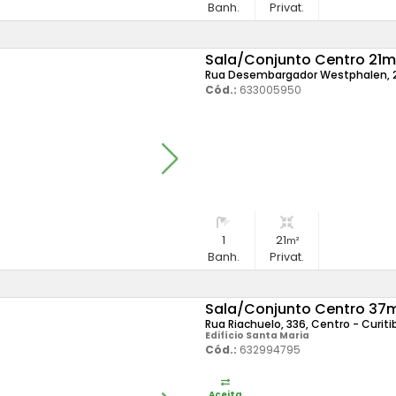
Banh.
Privat.
Sala/Conjunto Centro 21m
Rua Desembargador Westphalen, 29
Cód.:
633005950
1
21
m²
Banh.
Privat.
Sala/Conjunto Centro 37
Rua Riachuelo, 336, Centro - Curiti
Edifício Santa Maria
Cód.:
632994795
Aceita