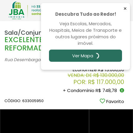
×
Descubra Tudo ao Redor!
Veja Escolas, Mercados,
Hospitais, Meios de Transporte e
Sala/Conjunto Centro 32m²
outros lugares próximos do
EXCELENTE SALA COMERCIAL
imóvel.
REFORMADA NO CENTRO
Ver Mapa
Rua Desembargador Westphalen, 295, Centro - Curitiba
/PR
Economize R$ 13.000,00
VENDA: DE R$ 130.000,00
POR: R$ 117.000,00
+ Condomínio R$ 748,78
CÓDIGO: 633005950
Favorito