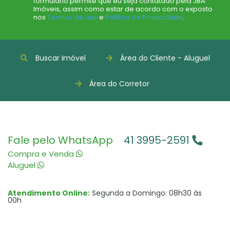
formulário permite que eu seja contatado pela JBA
Imóveis, assim como estar de acordo com o exposto
nos
Termos de uso
e
Política de Privacidade
.
Buscar Imóvel
Área do Cliente - Aluguel
Área do Corretor
Fale pelo WhatsApp
41 3995-2591
Compra e Venda
Aluguel
Atendimento Online:
Segunda a Domingo: 08h30 às
00h