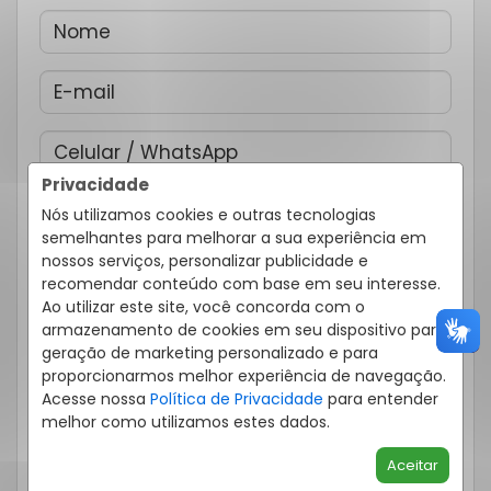
Privacidade
Eu concordo em receber comunicações e ofertas
Nós utilizamos cookies e outras tecnologias
personalizadas de acordo com meus interesses.
semelhantes para melhorar a sua experiência em
Declaro estar ciente que a ação de envio deste
nossos serviços, personalizar publicidade e
formulário permite que eu seja contatado pela JBA
recomendar conteúdo com base em seu interesse.
Imóveis, assim como estar de acordo com o
Ao utilizar este site, você concorda com o
exposto nos
Termos de uso
e
Política de
Privacidade
.
armazenamento de cookies em seu dispositivo para
geração de marketing personalizado e para
proporcionarmos melhor experiência de navegação.
ENVIAR
Acesse nossa
Política de Privacidade
para entender
melhor como utilizamos estes dados.
ou
Aceitar
Fale pelo WhatsApp