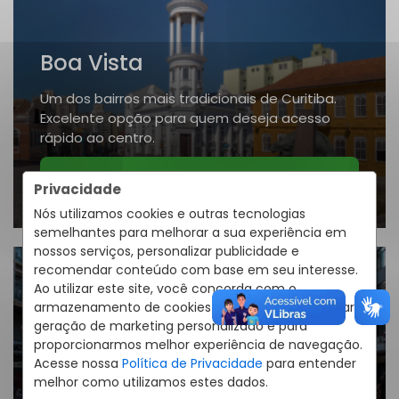
Boa Vista
Um dos bairros mais tradicionais de Curitiba.
Excelente opção para quem deseja acesso
rápido ao centro.
CONHECER BAIRRO
Privacidade
Nós utilizamos cookies e outras tecnologias
semelhantes para melhorar a sua experiência em
nossos serviços, personalizar publicidade e
recomendar conteúdo com base em seu interesse.
Ao utilizar este site, você concorda com o
armazenamento de cookies em seu dispositivo para
geração de marketing personalizado e para
Boqueirão
proporcionarmos melhor experiência de navegação.
Acesse nossa
Política de Privacidade
para entender
Um dos maiores bairros de Curitiba. Completo
melhor como utilizamos estes dados.
para viver bem e com comodidade.