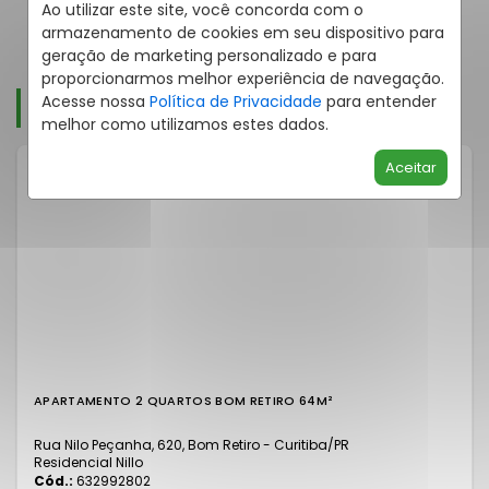
Ao utilizar este site, você concorda com o
armazenamento de cookies em seu dispositivo para
geração de marketing personalizado e para
proporcionarmos melhor experiência de navegação.
UNIDADES DISPONÍVEIS
Acesse nossa
Política de Privacidade
para entender
melhor como utilizamos estes dados.
Aceitar
APARTAMENTO 2 QUARTOS BOM RETIRO 64M²
Rua Nilo Peçanha, 620, Bom Retiro - Curitiba
/PR
Residencial Nillo
Cód.:
632992802