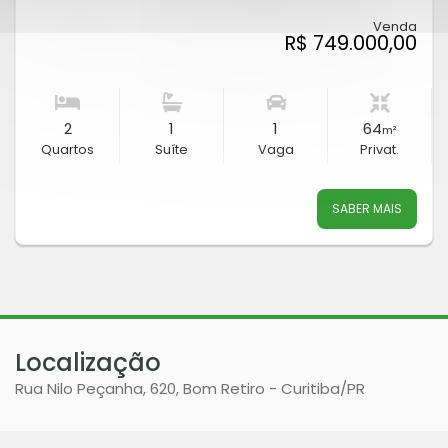
Venda
R$ 749.000,00
2
1
1
64
m²
Quartos
Suíte
Vaga
Privat.
SABER MAIS
Localização
Rua Nilo Peçanha, 620, Bom Retiro - Curitiba
/PR