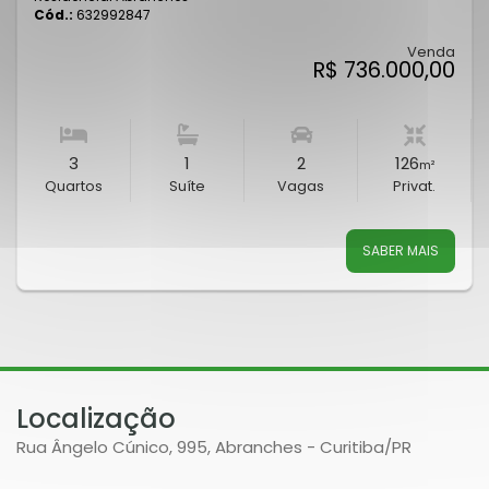
Cód.:
632992847
Venda
R$ 736.000,00
3
1
2
126
m²
Quartos
Suíte
Vagas
Privat.
SABER MAIS
Localização
Rua Ângelo Cúnico, 995, Abranches - Curitiba
/PR