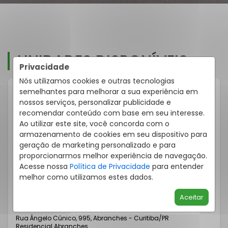
UNIDADES DISPONÍVEIS
Privacidade
Nós utilizamos cookies e outras tecnologias
semelhantes para melhorar a sua experiência em
nossos serviços, personalizar publicidade e
recomendar conteúdo com base em seu interesse.
Ao utilizar este site, você concorda com o
armazenamento de cookies em seu dispositivo para
geração de marketing personalizado e para
proporcionarmos melhor experiência de navegação.
Acesse nossa
Política de Privacidade
para entender
melhor como utilizamos estes dados.
Aceitar
SOBRADO EM CONDOMÍNIO 3 QUARTOS ABRANCHES 126M²
Rua Ângelo Cúnico, 995, Abranches - Curitiba
/PR
Residencial Abranches