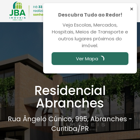
×
Descubra Tudo ao Redor!
Veja Escolas, Mercados,
Hospitais, Meios de Transporte e
outros lugares próximos do
imóvel.
Ver Mapa
Residencial
Abranches
Rua Ângelo Cúnico, 995, Abranches -
Curitiba
/PR