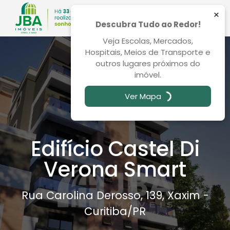
×
Descubra Tudo ao Redor!
Veja Escolas, Mercados,
Hospitais, Meios de Transporte e
outros lugares próximos do
imóvel.
Ver Mapa
Edifício Castel Di
Verona Smart
Rua Carolina Derosso, 139, Xaxim -
Curitiba
/PR