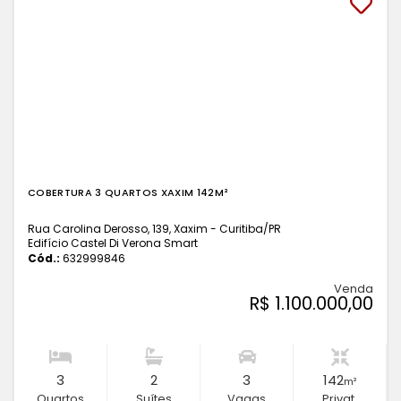
COBERTURA 3 QUARTOS XAXIM 142M²
Rua Carolina Derosso, 139, Xaxim - Curitiba
/PR
Edifício Castel Di Verona Smart
Cód.:
632999846
Venda
R$ 1.100.000,00
3
2
3
142
m²
Quartos
Suítes
Vagas
Privat.