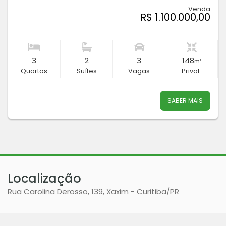
Venda
R$ 1.100.000,00
3
2
3
148
m²
Quartos
Suítes
Vagas
Privat.
SABER MAIS
Localização
Rua Carolina Derosso, 139, Xaxim - Curitiba
/PR