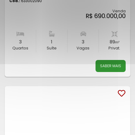
Cód.:
633002090
Venda
R$ 690.000,00
3
1
3
89
m²
Quartos
Suíte
Vagas
Privat.
SABER MAIS