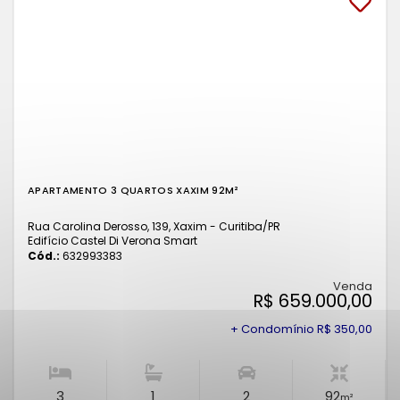
APARTAMENTO 3 QUARTOS XAXIM 92M²
Rua Carolina Derosso, 139, Xaxim - Curitiba
/PR
Edifício Castel Di Verona Smart
Cód.:
632993383
Venda
R$ 659.000,00
+ Condomínio R$ 350,00
3
1
2
92
m²