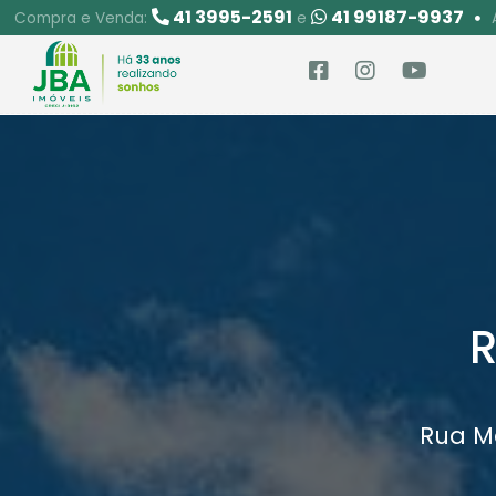
41 3995-2591
41 99187-9937
Compra e Venda:
e
R
Rua M