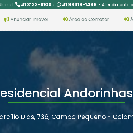
41 3123-5100
41 93618-1498
- Atendimento o
Aluguel:
e
Anunciar Imóvel
Área do Corretor
Á
esidencial Andorinhas
arcílio Dias, 736, Campo Pequeno - Colo