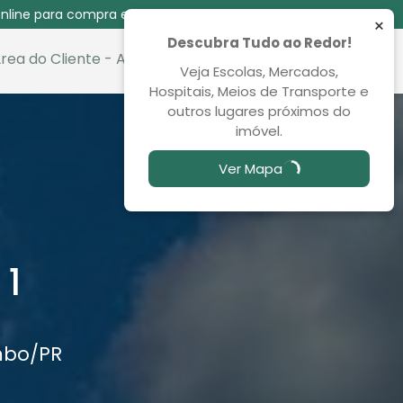
nline para compra e venda das 08:30 às 00:00
×
Descubra Tudo ao Redor!
rea do Cliente - Aluguel
Favoritos
Veja Escolas, Mercados,
Hospitais, Meios de Transporte e
outros lugares próximos do
imóvel.
Ver Mapa
 1
mbo
/PR