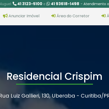
41 3123-5100
41 93618-1498
- Atendimento o
Aluguel:
e
Anunciar Imóvel
Área do Corretor
Á
Residencial Crispim
Rua Luiz Gallieri, 130, Uberaba - Curitiba
/P