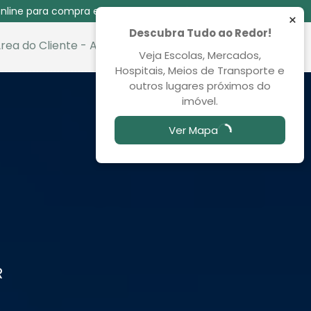
nline para compra e venda das 08:30 às 00:00
×
Descubra Tudo ao Redor!
rea do Cliente - Aluguel
Favoritos
Veja Escolas, Mercados,
Hospitais, Meios de Transporte e
outros lugares próximos do
imóvel.
Ver Mapa
R