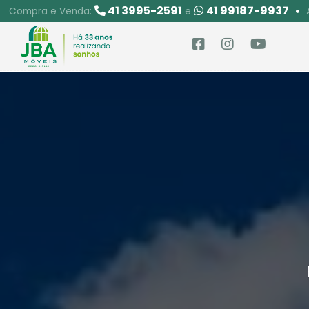
41 3995-2591
41 99187-9937
Compra e Venda:
e