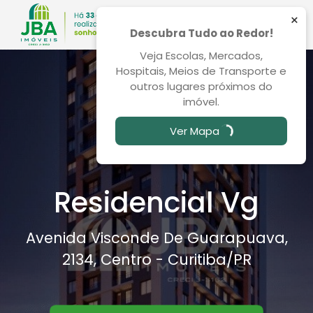
×
Descubra Tudo ao Redor!
Veja Escolas, Mercados,
Hospitais, Meios de Transporte e
outros lugares próximos do
imóvel.
Ver Mapa
Residencial Vg
Avenida Visconde De Guarapuava,
2134, Centro - Curitiba
/PR