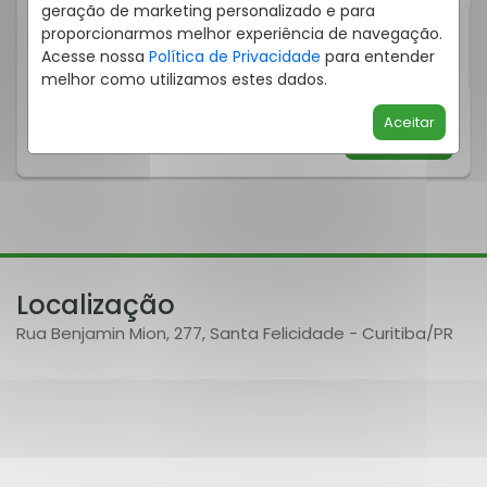
geração de marketing personalizado e para
proporcionarmos melhor experiência de navegação.
3
1
1
126
m²
Acesse nossa
Política de Privacidade
para entender
Quartos
Suíte
Vaga
Privat.
melhor como utilizamos estes dados.
Aceitar
SABER MAIS
Localização
Rua Benjamin Mion, 277, Santa Felicidade - Curitiba
/PR