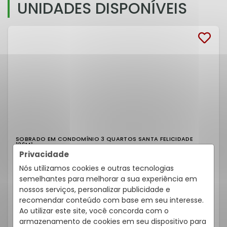
UNIDADES DISPONÍVEIS
SOBRADO EM CONDOMÍNIO 3 QUARTOS SANTA FELICIDADE
126M²
Privacidade
Rua Benjamin Mion, 277, Santa Felicidade - Curitiba
/PR
Nós utilizamos cookies e outras tecnologias
Residencial Moradas do Ype
semelhantes para melhorar a sua experiência em
Cód.:
633000889
nossos serviços, personalizar publicidade e
Venda
recomendar conteúdo com base em seu interesse.
R$ 755.000,00
Ao utilizar este site, você concorda com o
armazenamento de cookies em seu dispositivo para