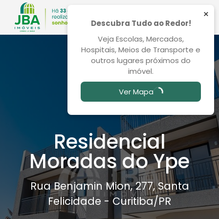
×
Descubra Tudo ao Redor!
Veja Escolas, Mercados,
Hospitais, Meios de Transporte e
outros lugares próximos do
imóvel.
Ver Mapa
Residencial
Moradas do Ype
Rua Benjamin Mion, 277, Santa
Felicidade - Curitiba
/PR