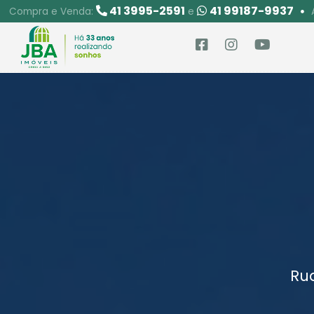
41 3995-2591
41 99187-9937
Compra e Venda:
e
Rua