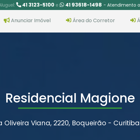
41 3123-5100
41 93618-1498
- Atendimento o
Aluguel:
e
Anunciar Imóvel
Área do Corretor
Á
Residencial Magione
 Oliveira Viana, 2220, Boqueirão - Curitiba