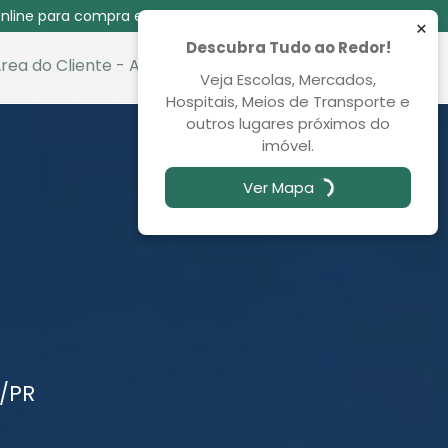
nline para compra e venda das 08:30 às 00:00
×
Descubra Tudo ao Redor!
rea do Cliente - Aluguel
Favoritos
Veja Escolas, Mercados,
Hospitais, Meios de Transporte e
outros lugares próximos do
imóvel.
Ver Mapa
/PR