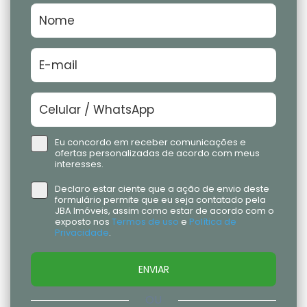
Eu concordo em receber comunicações e
ofertas personalizadas de acordo com meus
interesses.
Declaro estar ciente que a ação de envio deste
formulário permite que eu seja contatado pela
JBA Imóveis, assim como estar de acordo com o
exposto nos
Termos de uso
e
Política de
Privacidade
.
ENVIAR
OU