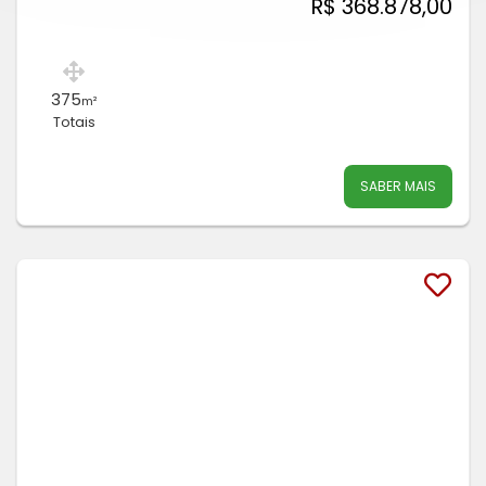
R$ 368.878,00
375
m²
Totais
SABER MAIS