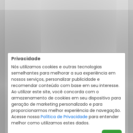
TERRENO EM CONDOMÍNIO COSTEIRA 311M²
Privacidade
Nós utilizamos cookies e outras tecnologias
Rua Manoel Martins, 905, Costeira - Sao Jose Dos Pinhais
/PR
Residencial Life Garden Domingas Rocco
semelhantes para melhorar a sua experiência em
Cód.:
633004076
nossos serviços, personalizar publicidade e
recomendar conteúdo com base em seu interesse.
Venda
R$ 253.400,00
Ao utilizar este site, você concorda com o
armazenamento de cookies em seu dispositivo para
geração de marketing personalizado e para
proporcionarmos melhor experiência de navegação.
Acesse nossa
Política de Privacidade
para entender
311
m²
melhor como utilizamos estes dados.
Totais