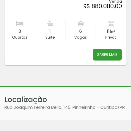
Venda
R$ 880.000,00
3
1
6
111
m²
Quartos
Suíte
Vagas
Privat.
SABER MAIS
Localização
Rua Joaquim Ferreira Bello, 140, Pinheirinho - Curitiba
/PR