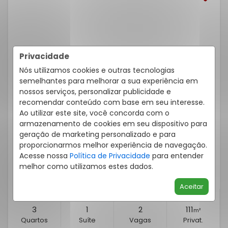
Privacidade
Nós utilizamos cookies e outras tecnologias
semelhantes para melhorar a sua experiência em
nossos serviços, personalizar publicidade e
recomendar conteúdo com base em seu interesse.
SOBRADO 3 QUARTOS PINHEIRINHO 111M²
Ao utilizar este site, você concorda com o
armazenamento de cookies em seu dispositivo para
Rua Joaquim Ferreira Bello, 140, Pinheirinho - Curitiba
/PR
Rd
geração de marketing personalizado e para
Cód.:
633001994
proporcionarmos melhor experiência de navegação.
Acesse nossa
Política de Privacidade
para entender
Venda
R$ 780.000,00
melhor como utilizamos estes dados.
Aceitar
3
1
2
111
m²
Quartos
Suíte
Vagas
Privat.