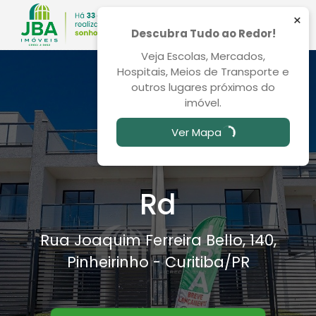
×
Descubra Tudo ao Redor!
Veja Escolas, Mercados,
Hospitais, Meios de Transporte e
outros lugares próximos do
imóvel.
Ver Mapa
Rd
Rua Joaquim Ferreira Bello, 140,
Pinheirinho - Curitiba
/PR