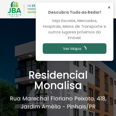
×
Descubra Tudo ao Redor!
Veja Escolas, Mercados,
Hospitais, Meios de Transporte e
outros lugares próximos do
imóvel.
Ver Mapa
Residencial
Monalisa
Rua Marechal Floriano Peixoto, 418,
Jardim Amélia - Pinhais
/PR