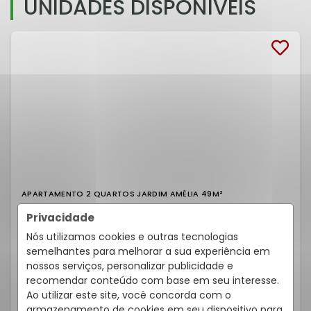
UNIDADES DISPONÍVEIS
APARTAMENTO 2 QUARTOS JARDIM AMÉLIA 49M²
Privacidade
Rua Marechal Floriano Peixoto, 418, Jardim Amélia - Pinhais
/PR
Residencial Monalisa
Nós utilizamos cookies e outras tecnologias
Cód.:
633002040
semelhantes para melhorar a sua experiência em
nossos serviços, personalizar publicidade e
Venda
R$ 290.000,00
recomendar conteúdo com base em seu interesse.
Ao utilizar este site, você concorda com o
armazenamento de cookies em seu dispositivo para