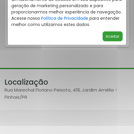
geração de marketing personalizado e para
proporcionarmos melhor experiência de navegação.
2
1
49
m²
Acesse nossa
Política de Privacidade
para entender
Quartos
Vaga
Privat.
melhor como utilizamos estes dados.
SABER MAIS
Aceitar
Localização
Rua Marechal Floriano Peixoto, 418, Jardim Amélia -
Pinhais
/PR