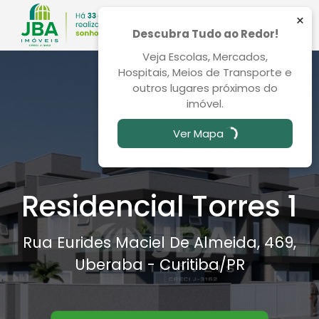
×
Descubra Tudo ao Redor!
Veja Escolas, Mercados,
Hospitais, Meios de Transporte e
outros lugares próximos do
imóvel.
Ver Mapa
Residencial Torres 1
Rua Eurides Maciel De Almeida, 469,
Uberaba - Curitiba
/PR