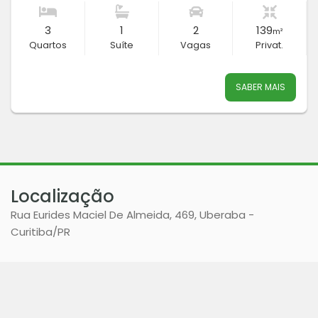
3
1
2
139
m²
Quartos
Suíte
Vagas
Privat.
SABER MAIS
Localização
Rua Eurides Maciel De Almeida, 469, Uberaba -
Curitiba
/PR