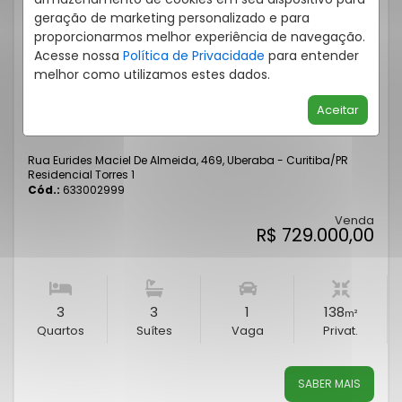
geração de marketing personalizado e para
proporcionarmos melhor experiência de navegação.
Acesse nossa
Política de Privacidade
para entender
melhor como utilizamos estes dados.
Aceitar
SOBRADO EM CONDOMÍNIO 3 QUARTOS UBERABA 138M²
Rua Eurides Maciel De Almeida, 469, Uberaba - Curitiba
/PR
Residencial Torres 1
Cód.:
633002999
Venda
R$ 729.000,00
3
3
1
138
m²
Quartos
Suítes
Vaga
Privat.
SABER MAIS