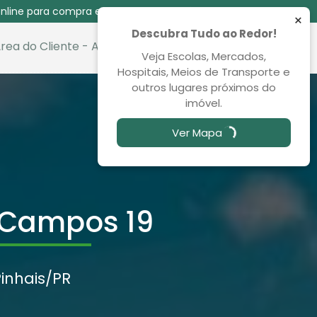
nline para compra e venda das 08:30 às 00:00
×
Descubra Tudo ao Redor!
rea do Cliente - Aluguel
Favoritos
Veja Escolas, Mercados,
Hospitais, Meios de Transporte e
outros lugares próximos do
imóvel.
Ver Mapa
e Campos 19
inhais
/PR