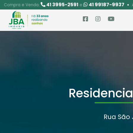
41 3995-2591
41 99187-9937
Compra e Venda:
e
Residencia
Rua São J