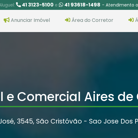
41 3123-5100
41 93618-1498
- Atendimento o
Aluguel:
e
Anunciar Imóvel
Área do Corretor
Á
l e Comercial Aires d
osé, 3545, São Cristóvão - Sao Jose Dos P