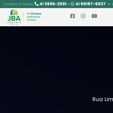
41 3995-2591
41 99187-9937
Compra e Venda:
e
Rua Lim