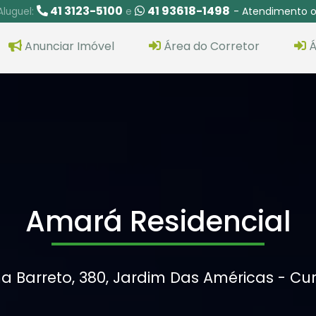
41 3123-5100
41 93618-1498
- Atendimento o
Aluguel:
e
Anunciar Imóvel
Área do Corretor
Á
Amará Residencial
a Barreto, 380, Jardim Das Américas - Cur