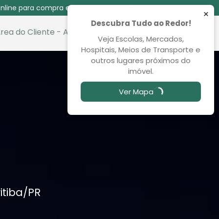
nline para compra e venda das 08:30 às 00:00
×
Descubra Tudo ao Redor!
rea do Cliente - Aluguel
Favoritos
Veja Escolas, Mercados,
Hospitais, Meios de Transporte e
outros lugares próximos do
imóvel.
Ver Mapa
itiba
/PR