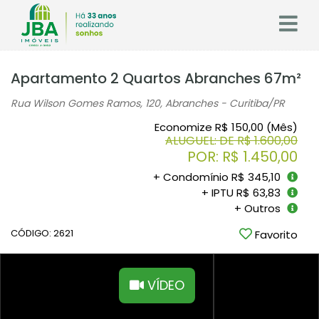
Apartamento 2 Quartos Abranches 67m²
Rua Wilson Gomes Ramos, 120, Abranches - Curitiba
/PR
Economize R$ 150,00 (Mês)
ALUGUEL: DE R$ 1.600,00
POR: R$ 1.450,00
+ Condomínio R$ 345,10
+ IPTU R$ 63,83
+ Outros
CÓDIGO: 2621
Favorito
VÍDEO