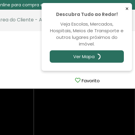
nline para compra e venda das 08:30 às 00:00
×
Descubra Tudo ao Redor!
rea do Cliente - Aluguel
Favoritos
Veja Escolas, Mercados,
Hospitais, Meios de Transporte e
outros lugares próximos do
Venda
imóvel.
R$ 1.874.000,00
Ver Mapa
Favorito