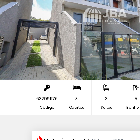
632991176
3
3
5
Código
Quartos
Suites
Banhei