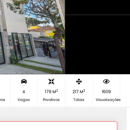
2
2
4
179 M
217 M
1609
ros
Vagas
Privativos
Totais
Visualizações