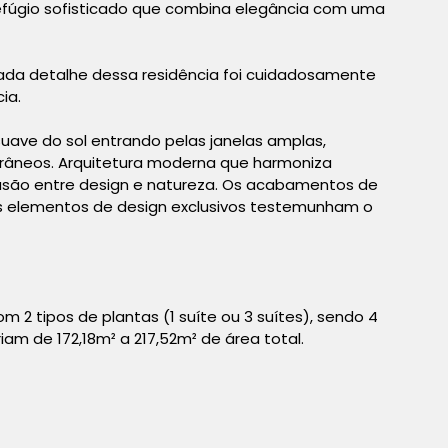
efúgio sofisticado que combina elegância com uma
ada detalhe dessa residência foi cuidadosamente
ia.
uave do sol entrando pelas janelas amplas,
râneos. Arquitetura moderna que harmoniza
usão entre design e natureza. Os acabamentos de
 os elementos de design exclusivos testemunham o
2 tipos de plantas (1 suíte ou 3 suítes), sendo 4
am de 172,18m² a 217,52m² de área total.