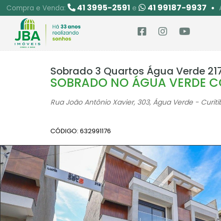
41 3995-2591
41 99187-9937
Compra e Venda:
e
Sobrado 3 Quartos Água Verde 21
SOBRADO NO ÁGUA VERDE CO
Rua João Antônio Xavier, 303, Água Verde - Curiti
CÓDIGO: 632991176