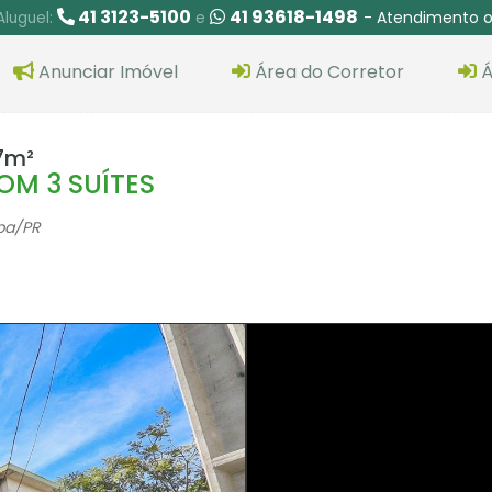
41 3123-5100
41 93618-1498
- Atendimento o
Aluguel:
e
Anunciar Imóvel
Área do Corretor
Á
7m²
M 3 SUÍTES
ba
/PR