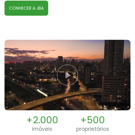
CONHECER A JBA
+2.000
+500
imóveis
proprietários