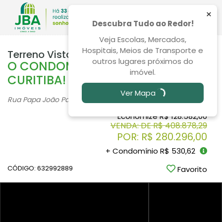
×
Descubra Tudo ao Redor!
Veja Escolas, Mercados,
Hospitais, Meios de Transporte e
Terreno Vista Alegre 205m²
outros lugares próximos do
O CONDOMÍNIO QUE FALTAVA EM
imóvel.
CURITIBA!
Ver Mapa
Rua Papa João Paulo I, 151, Vista Alegre - Curitiba
/PR
Economize R$ 128.582,00
VENDA: DE R$ 408.878,29
POR: R$ 280.296,00
+ Condomínio R$ 530,62
CÓDIGO: 632992889
Favorito