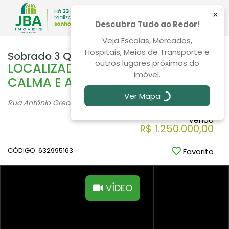
×
Descubra Tudo ao Redor!
Veja Escolas, Mercados,
Hospitais, Meios de Transporte e
Sobrado 3 Quartos Ahú 208m²
outros lugares próximos do
LOCALIZADO EM UMA REGIÃO
imóvel.
CALMA E ARBORIZADA
Ver Mapa
Rua Antônio Greca, 309, Ahú - Curitiba
/PR
Venda
R$ 1.250.000,00
CÓDIGO: 632995163
Favorito
VÍDEO