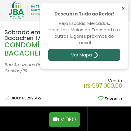
×
Descubra Tudo ao Redor!
Veja Escolas, Mercados,
Hospitais, Meios de Transporte e
Sobrado em Condomínio 3 Quartos
outros lugares próximos do
Bacacheri 179m²
imóvel.
CONDOMÍNIO DE SOBRADOS NO
BACACHERI
Ver Mapa
Rua Amazonas De Souza Azevedo, 308, Bacacheri -
Curitiba
/PR
Venda
R$ 997.000,00
CÓDIGO: 632995172
Favorito
VÍDEO