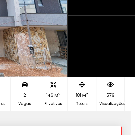
2
2
2
146 M
181 M
579
ros
Vagas
Privativos
Totais
Visualizações