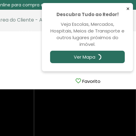
nline para compra e venda das 08:30 às 00:00
×
Descubra Tudo ao Redor!
rea do Cliente - Aluguel
Favoritos
Veja Escolas, Mercados,
Hospitais, Meios de Transporte e
outros lugares próximos do
Venda
imóvel.
R$ 1.050.000,00
Ver Mapa
Favorito