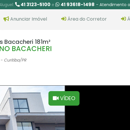
41 3123-5100
41 93618-1498
- Atendimento o
Aluguel:
e
Anunciar Imóvel
Área do Corretor
Á
 Bacacheri 181m²
NO BACACHERI
- Curitiba
/PR
VÍDEO