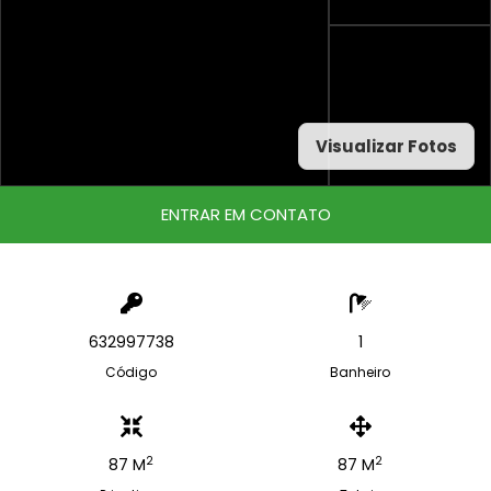
Visualizar Fotos
ENTRAR EM CONTATO
632997738
1
Código
Banheiro
2
2
87 M
87 M