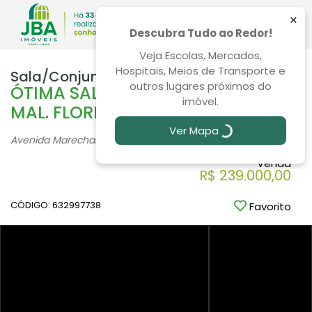
×
Descubra Tudo ao Redor!
Veja Escolas, Mercados,
Hospitais, Meios de Transporte e
Sala/Conjunto Centro 87m²
outros lugares próximos do
ÓTIMA SALA COMERCIAL NA AV.
imóvel.
MAL. FLORIANO PEIXOTO
Ver Mapa
Avenida Marechal Floriano Peixoto, 170, Centro - Curitiba
/PR
Venda
R$ 239.000,00
CÓDIGO: 632997738
Favorito