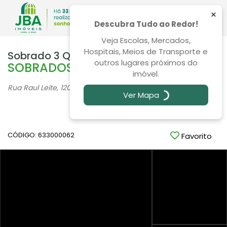
×
Descubra Tudo ao Redor!
Veja Escolas, Mercados,
Hospitais, Meios de Transporte e
Sobrado 3 Quartos Bairro Alto 138m²
outros lugares próximos do
SOBRADOS NO BAIRRO ALTO
imóvel.
Rua Raul Leite, 120, Bairro Alto - Curitiba
/PR
Ver Mapa
Venda
R$ 855.000,00
CÓDIGO: 633000062
Favorito