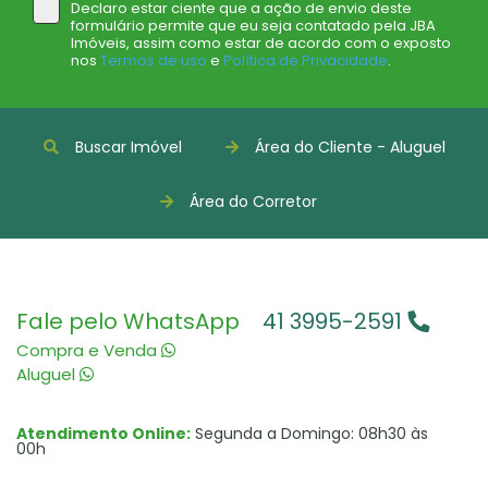
Declaro estar ciente que a ação de envio deste
formulário permite que eu seja contatado pela JBA
Imóveis, assim como estar de acordo com o exposto
nos
Termos de uso
e
Política de Privacidade
.
Buscar Imóvel
Área do Cliente - Aluguel
Área do Corretor
Fale pelo WhatsApp
41 3995-2591
Compra e Venda
Aluguel
Atendimento Online:
Segunda a Domingo: 08h30 às
00h