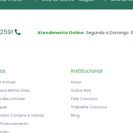
-2591
Atendimento Online:
Segunda a Domingo: 0
ços
Institucional
r Imóvel
Início
asa Minha Vida
Sobre Nós
e Meu Imóvel
Fale Conosco
guel
Trabalhe Conosco
ntos Compra e Venda
Blog
 Financiamento
nção