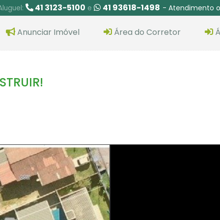
41 3123-5100
41 93618-1498
- Atendimento o
Aluguel:
e
Anunciar Imóvel
Área do Corretor
Á
STRUIR!