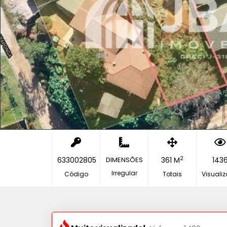
2
633002805
DIMENSÕES
361 M
143
Irregular
Código
Totais
Visuali