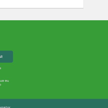
AR
e
que eu
o
rretor