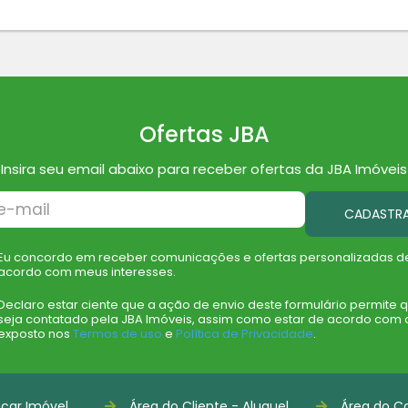
Ofertas JBA
Insira seu email abaixo para receber ofertas da JBA Imóveis
CADASTR
Eu concordo em receber comunicações e ofertas personalizadas d
acordo com meus interesses.
Declaro estar ciente que a ação de envio deste formulário permite 
seja contatado pela JBA Imóveis, assim como estar de acordo com 
exposto nos
Termos de uso
e
Política de Privacidade
.
car Imóvel
Área do Cliente - Aluguel
Área do Co