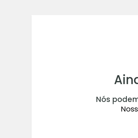
Ain
Nós podem
Noss