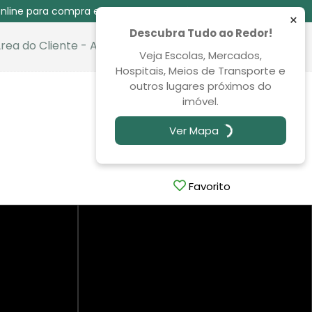
nline para compra e venda das 08:30 às 00:00
×
Descubra Tudo ao Redor!
rea do Cliente - Aluguel
Favoritos
Veja Escolas, Mercados,
Hospitais, Meios de Transporte e
outros lugares próximos do
Economize R$ 25.000,00
imóvel.
VENDA: DE R$ 160.000,00
POR: R$ 135.000,00
Ver Mapa
Favorito