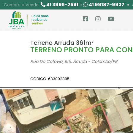
41 3995-2591
41 99187-9937
Compra e Venda:
e
Terreno Arruda 361m²
TERRENO PRONTO PARA CON
Rua Da Cotovia, 156, Arruda - Colombo
/PR
CÓDIGO: 633002805