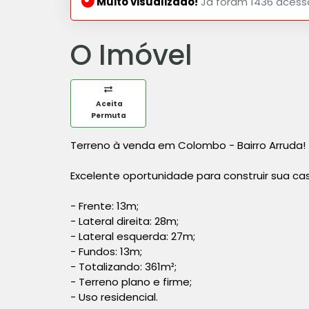
Muito visualizado!
Já foram 1436 acess
O Imóvel
Aceita
Permuta
Terreno à venda em Colombo - Bairro Arruda!
Excelente oportunidade para construir sua casa
- Frente: 13m;
- Lateral direita: 28m;
- Lateral esquerda: 27m;
- Fundos: 13m;
- Totalizando: 361m²;
- Terreno plano e firme;
- Uso residencial.