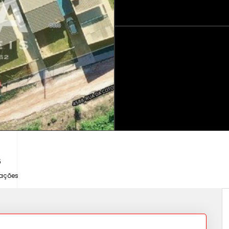
6
zações