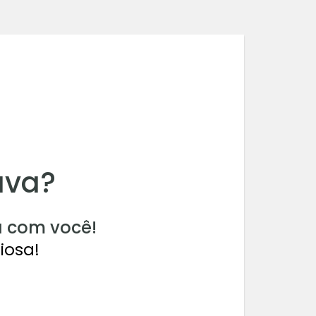
ava?
 com você!
iosa!