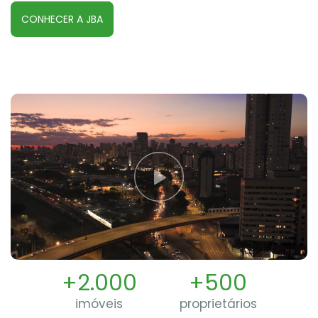
CONHECER A JBA
+2.000
+500
imóveis
proprietários