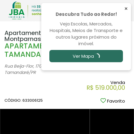
×
Descubra Tudo ao Redor!
Veja Escolas, Mercados,
Hospitais, Meios de Transporte e
Apartamento 2 Quartos Loteamento
outros lugares próximos do
Montparnasse 83m²
imóvel.
APARTAMENTOS EM ALMIRANTE
TAMANDARÉ
Ver Mapa
Rua Beija-Flor, 170, Loteamento Montparnasse - Almirante
Tamandaré
/PR
Venda
R$ 519.000,00
CÓDIGO: 633006125
Favorito