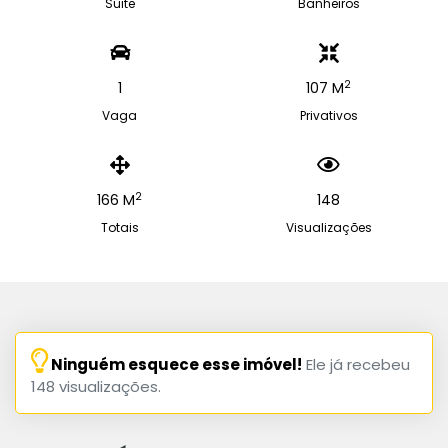
Suite
Banheiros
2
1
107 M
Vaga
Privativos
2
166 M
148
Totais
Visualizações
Ninguém esquece esse imóvel!
Ele já recebeu
148 visualizações.