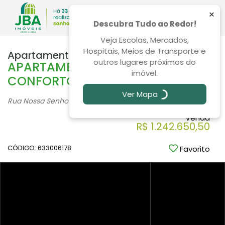
×
Descubra Tudo ao Redor!
Veja Escolas, Mercados,
Hospitais, Meios de Transporte e
Apartamento 3 Quartos Boa Vista 166m²
outros lugares próximos do
APARTAMENTO NO BOA VISTA
imóvel.
CONFORTO E EXCLUSIVIDADE
Ver Mapa
Rua Nossa Senhora De Nazaré, 632, Boa Vista - Curitiba
/PR
Venda
R$ 1.242.650,50
CÓDIGO: 633006178
Favorito