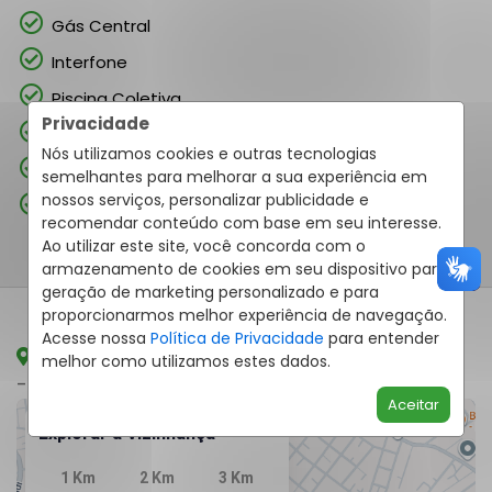
Gás Central
Interfone
Piscina Coletiva
Privacidade
Portao Eletrônico
Nós utilizamos cookies e outras tecnologias
Sala Fitness
semelhantes para melhorar a sua experiência em
nossos serviços, personalizar publicidade e
Salão de Festas
recomendar conteúdo com base em seu interesse.
Ao utilizar este site, você concorda com o
armazenamento de cookies em seu dispositivo para
geração de marketing personalizado e para
proporcionarmos melhor experiência de navegação.
Acesse nossa
Política de Privacidade
para entender
Rua Nossa Senhora De Nazaré, 632, Boa Vista
melhor como utilizamos estes dados.
- Curitiba
/PR
Aceitar