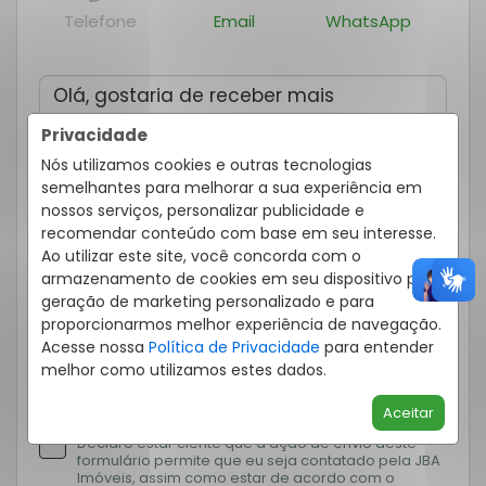
Telefone
Email
WhatsApp
Privacidade
Nós utilizamos cookies e outras tecnologias
semelhantes para melhorar a sua experiência em
nossos serviços, personalizar publicidade e
recomendar conteúdo com base em seu interesse.
Ao utilizar este site, você concorda com o
armazenamento de cookies em seu dispositivo para
geração de marketing personalizado e para
proporcionarmos melhor experiência de navegação.
Acesse nossa
Política de Privacidade
para entender
melhor como utilizamos estes dados.
Eu concordo em receber comunicações e ofertas
personalizadas de acordo com meus interesses.
Aceitar
Declaro estar ciente que a ação de envio deste
formulário permite que eu seja contatado pela JBA
Imóveis, assim como estar de acordo com o