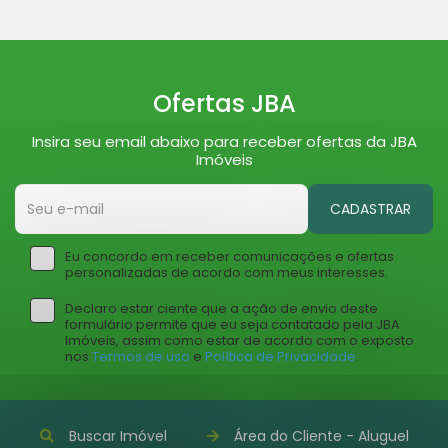
Ofertas JBA
Insira seu email abaixo para receber ofertas da JBA
Imóveis
CADASTRAR
Eu concordo em receber comunicações e ofertas
personalizadas de acordo com meus interesses.
Declaro estar ciente que a ação de envio deste
formulário permite que eu seja contatado pela JBA
Imóveis, assim como estar de acordo com o exposto
nos
Termos de uso
e
Política de Privacidade
.
Buscar Imóvel
Área do Cliente - Aluguel