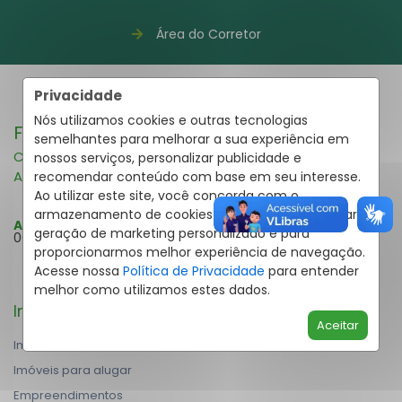
Área do Corretor
Privacidade
Nós utilizamos cookies e outras tecnologias
Fale pelo WhatsApp
41 3995-2591
semelhantes para melhorar a sua experiência em
Compra e Venda
nossos serviços, personalizar publicidade e
Aluguel
recomendar conteúdo com base em seu interesse.
Ao utilizar este site, você concorda com o
armazenamento de cookies em seu dispositivo para
Atendimento Online:
Segunda a Domingo: 08h30 às
geração de marketing personalizado e para
00h
proporcionarmos melhor experiência de navegação.
Acesse nossa
Política de Privacidade
para entender
melhor como utilizamos estes dados.
Imóveis
Aceitar
Imóveis à venda
Imóveis para alugar
Empreendimentos