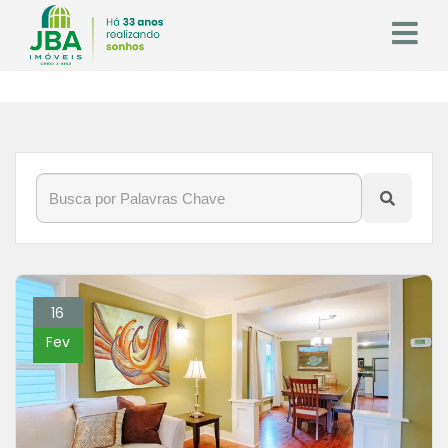
16
Fev