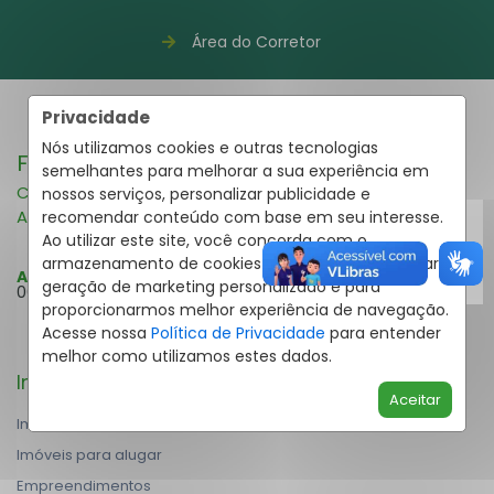
Área do Corretor
Privacidade
Nós utilizamos cookies e outras tecnologias
Fale pelo WhatsApp
41 3995-2591
semelhantes para melhorar a sua experiência em
Compra e Venda
nossos serviços, personalizar publicidade e
Aluguel
recomendar conteúdo com base em seu interesse.
Ao utilizar este site, você concorda com o
armazenamento de cookies em seu dispositivo para
Atendimento Online:
Segunda a Domingo: 08h30 às
geração de marketing personalizado e para
00h
proporcionarmos melhor experiência de navegação.
Acesse nossa
Política de Privacidade
para entender
melhor como utilizamos estes dados.
Imóveis
Aceitar
Imóveis à venda
Imóveis para alugar
Empreendimentos