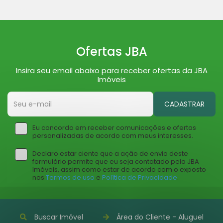
Ofertas JBA
Insira seu email abaixo para receber ofertas da JBA
Imóveis
CADASTRAR
Eu concordo em receber comunicações e ofertas
personalizadas de acordo com meus interesses.
Declaro estar ciente que a ação de envio deste
formulário permite que eu seja contatado pela JBA
Imóveis, assim como estar de acordo com o exposto
nos
Termos de uso
e
Política de Privacidade
.
Buscar Imóvel
Área do Cliente - Aluguel