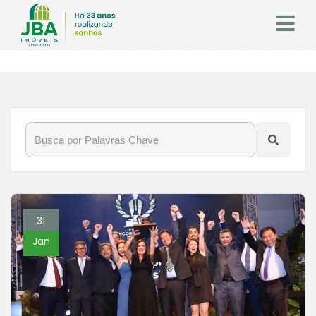
31
Jan